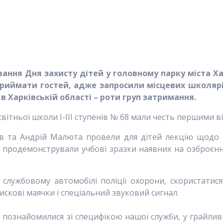
вання Дня захисту дітей у головному парку міста Х
приймати гостей, адже запросили місцевих школярі
 в Харківській області – роти груп затримання.
освітньої школи I-III ступенів № 68 мали честь першими 
 та Андрій Малюта провели для дітей лекцію щодо 
 продемонстрували учбові зразки наявних на озброєнні
службовому автомобілі поліції охорони, скористатис
искові маячки і спеціальний звуковий сигнал.
 познайомилися зі специфікою нашої служби, у грайлив