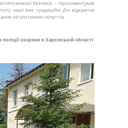
ротипожежної безпеки, – прокоментував
 того, наші вже традиційні Дні відкритих
вання патріотичних почуттів.
 поліції охорони в Харківській області