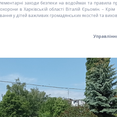
лементарні заходи безпеки на водоймах та правила п
охорони в Харківській області Віталій Єрьомін. – Крім
ування у дітей важливих громадянських якостей та вихо
Управління