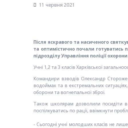
11 червня 2021
Після яскравого та насиченого святку
та оптимістично почали готуватись 
підрозділу Управління поліції охорони
Учні 1,2 та 3 класів Харківської загально
Командири взводів Олександр Сторожев
водоймах та в екстремальних ситуаціях,
оборони та вогнепальної зброї.
Також школярам дозволили посидіти в 
поспілкуватись по рації, ввімкнути пробл
- Сьогодні учні молодших класів не лише