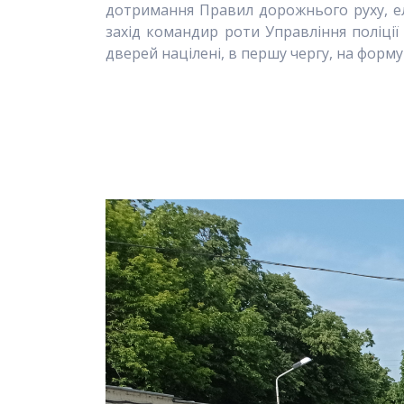
дотримання Правил дорожнього руху, е
захід командир роти Управління поліції 
дверей націлені, в першу чергу, на форм