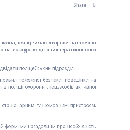
Share
аркова, поліцейські охорони натхненно
в на екскурсію до найоперативнішого
відвідати поліцейський підрозділ.
правил пожежної безпеки, поведінки на
 в поліції охорони спецзасобів активної
я стаціонарним гучномовним пристроєм,
ій формі ми нагадали їм про необхідність