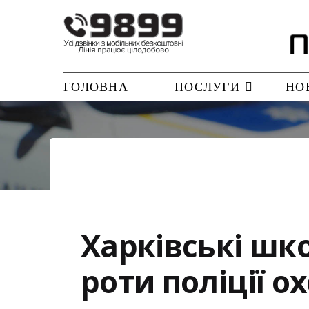
ГОЛОВНА
ПОСЛУГИ
НО
Харківські шко
роти поліції о