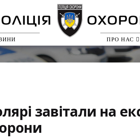
ВИНИ
ПРО НАС
лярі завітали на ек
хорони