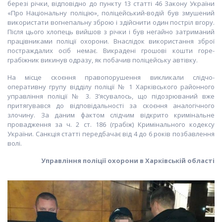
березі річки, відповідно до пункту 13 статті 46 Закону України
«Про Національну поліцію», поліцейський-водій був змушений
використати вогнепальну зброю і здійснити один постріл вгору.
Після цього хлопець вийшов з річки і був негайно затриманий
працівниками поліції охорони. Внаслідок використання зброї
постраждалих осіб немає. Викрадені грошові кошти горе-
грабіжник викинув одразу, як побачив поліцейську автівку.
На місце скоєння правопорушення викликали слідчо-
оперативну групу відділу поліції № 1 Харківського районного
управління поліції № 3. З’ясувалось, що підозрюваний вже
притягувався до відповідальності за скоєння аналогічного
злочину. За даним фактом слідчим відкрито кримінальне
провадження за ч. 2 ст. 186 (грабіж) Кримінального кодексу
України. Санкція статті передбачає від 4 до 6 років позбавлення
волі.
Управління поліції охорони в Харківській області