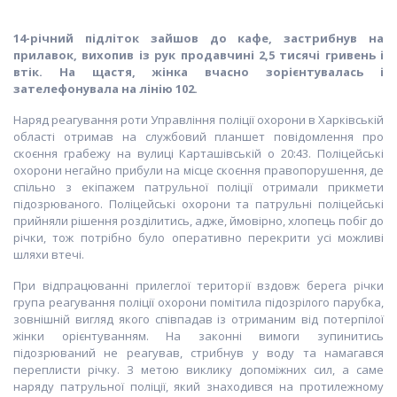
14-річний підліток зайшов до кафе, застрибнув на
прилавок, вихопив із рук продавчині 2,5 тисячі гривень і
втік. На щастя, жінка вчасно зорієнтувалась і
зателефонувала на лінію 102.
Наряд реагування роти Управління поліції охорони в Харківській
області отримав на службовий планшет повідомлення про
скоєння грабежу на вулиці Карташівській о 20:43. Поліцейські
охорони негайно прибули на місце скоєння правопорушення, де
спільно з екіпажем патрульної поліції отримали прикмети
підозрюваного. Поліцейські охорони та патрульні поліцейські
прийняли рішення розділитись, адже, ймовірно, хлопець побіг до
річки, тож потрібно було оперативно перекрити усі можливі
шляхи втечі.
При відпрацюванні прилеглої території вздовж берега річки
група реагування поліції охорони помітила підозрілого парубка,
зовнішній вигляд якого співпадав із отриманим від потерпілої
жінки орієнтуванням. На законні вимоги зупинитись
підозрюваний не реагував, стрибнув у воду та намагався
переплисти річку. З метою виклику допоміжних сил, а саме
наряду патрульної поліції, який знаходився на протилежному