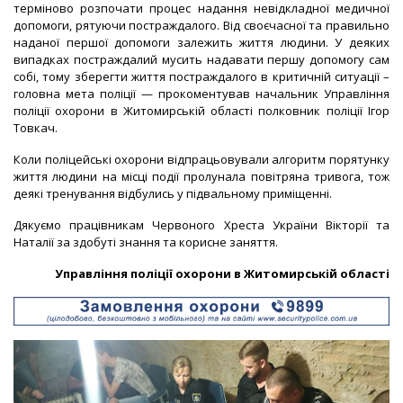
терміново розпочати процес надання невідкладної медичної
допомоги, рятуючи постраждалого. Від своєчасної та правильно
наданої першої допомоги залежить життя людини. У деяких
випадках постраждалий мусить надавати першу допомогу сам
собі, тому зберегти життя постраждалого в критичній ситуації –
головна мета поліції — прокоментував начальник Управління
поліції охорони в Житомирській області полковник поліції Ігор
Товкач.
Коли поліцейські охорони відпрацьовували алгоритм порятунку
життя людини на місці події пролунала повітряна тривога, тож
деякі тренування відбулись у підвальному приміщенні.
Дякуємо працівникам Червоного Хреста України Вікторії та
Наталії за здобуті знання та корисне заняття.
Управління поліції охорони в Житомирській області