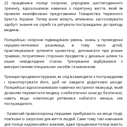
22 працівника поліції охорони, упродовж шестигодинного
тренінгу, вдосконалили навички з порятунку життя, який їм
провели кваліфіковані представники Товариства Червоного
Хреста України. Тепер вони можуть впевнено застосовувати
здобуті знання на службі та рятувати постраждалих до приїзду
медиків.
Поліцейські охорони підвищували рівень знань у проведенні
серцево-легеневої реанімації, в тому числі дітей,
практикувалися зупиняти кровотечу, допомагати при різних
травмах, потраплянні сторонніх предметів у дихальні шляхи та
інших невідкладних станах. Тренування відбувалися з
використанням спеціальних засобів та манекенів.
Тренери продемонстрували, як слід взаємодіяти з постраждалим
і транспортувати його, щоб не завдати додаткової шкоди.
Поліцейські вдосконалювали навички екстреної евакуації, який
дозволяє перемістити людину з небезпечної зони до безпечної,
навіть якщо комплекція рятівника набагато менша, ніж
постраждалого.
- Зазвичай правоохоронці першими прибувають на місце події,
пов’язані із загрозою для життя людей. Саме тому такі навчання
для поліції надзвичайно важливі, адже працівники поліції мають