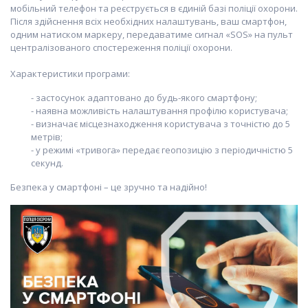
мобільний телефон та реєструється в єдиній базі поліції охорони.
Після здійснення всіх необхідних налаштувань, ваш смартфон,
одним натиском маркеру, передаватиме сигнал «SOS» на пульт
централізованого спостереження поліції охорони.
Характеристики програми:
- застосунок адаптовано до будь-якого смартфону;
- наявна можливість налаштування профілю користувача;
- визначає місцезнаходження користувача з точністю до 5
метрів;
- у режимі «тривога» передає геопозицію з періодичністю 5
секунд.
Безпека у смартфоні – це зручно та надійно!