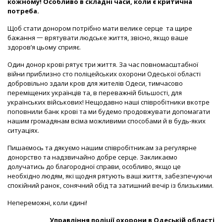
кожному! Особливо в складні часи, коли є критична
потреба.
Щоб стати донором потрібно мати велике серце та щире
бажання 一 врятувати людське життя, звісно, якщо ваше
здоров’я цьому сприяє.
Один донор крові рятує три життя. За час повномасштабної
війни приблизно сто поліцейських охорони Одеської області
добровільно здали кров для жителів Одеси, тимчасово
переміщених українців та, в переважній більшості, для
українських військових! Нещодавно наші співробітники вкотре
поповнили банк крові та ми будемо продовжувати допомагати
нашим громадянам всіма можливими способами й в будь-яких
ситуаціях.
Пишаємось та дякуємо нашим співробітникам за регулярне
донорство та надзвичайно добре серце. Закликаємо
долучатись до благородної справи, особливо, якщо це
необхідно людям, які щодня рятують ваші життя, забезпечуючи
спокійний ранок, сонячний обід та затишний вечір із близькими.
Непереможні, коли єдині!
Управління поліції охорони в Одеській області