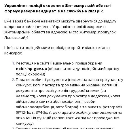
Управління поліції охорони в Житомирській області
формує резерв кандидатів на службу на 2023 рік.
Вже зараз бажаючі навчатися можуть звернутися до відділу
кадрового забезпечення Управління поліції охорони в
Житомирській області за адресою: місто Житомир, провулок
Львівський,4
Щоб стати поліцейським необхідно пройти кілька етапів
конкурсу:
Реєстація на сайті Національної поліції України
nabir.np.gov.ua
(обравши посаду поліцейський органу
поліції охорони)
Подати особисті документи (письмова заява про участь у
конкурсі, копії паспорта громадянина України, копія ІПН,
документів про освіту, копія трудової книжки (за
наявності), копія документа про освіту з додатком, копія
військового квитка або посвідчення особи
військовослужбовця, автобіографія та анкета, фотографії
(9*12-1шт., 3*4-3шт), декларацію особи, уповноваженої на
виконання функцій (заповнюється під час проходження
конкурсу).
Тестування (законодавчий рівень та тест на загальні