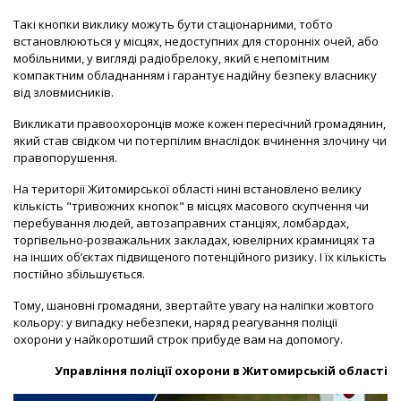
Такі кнопки виклику можуть бути стаціонарними, тобто
встановлюються у місцях, недоступних для сторонніх очей, або
мобільними, у вигляді радіобрелоку, який є непомітним
компактним обладнанням і гарантує надійну безпеку власнику
від зловмисників.
Викликати правоохоронців може кожен пересічний громадянин,
який став свідком чи потерпілим внаслідок вчинення злочину чи
правопорушення.
На території Житомирської області нині встановлено велику
кількість "тривожних кнопок" в місцях масового скупчення чи
перебування людей, автозаправних станціях, ломбардах,
торгівельно-розважальних закладах, ювелірних крамницях та
на інших об’єктах підвищеного потенційного ризику. І їх кількість
постійно збільшується.
Тому, шановні громадяни, звертайте увагу на наліпки жовтого
кольору: у випадку небезпеки, наряд реагування поліції
охорони у найкоротший строк прибуде вам на допомогу.
Управління поліції охорони в Житомирській області