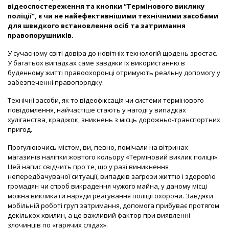
відеоспостереження та кнопки “Термінового виклику
поліції”, є чи не найефективнішими технічними засобами
для швидкого встановлення осіб та затримання
правопорушників.
У сучасному світі довіра до новітніх технологій щодень зростає.
У багатьох випадках саме завдяки їх використанню в
буденному житті правоохоронці отримують реальну допомогу у
забезпеченні правопорядку.
Технічні засоби, як то відеофіксація чи системи термінового
повідомлення, найчастіше стають у нагоді у випадках
хуліганства, крадіжок, зникнень з місць дорожньо-транспортних
пригод.
Прогулюючись містом, ви, певно, помічали на вітринах
магазинів наліпки жовтого кольору «Терміновий виклик поліції».
Цей напис свідчить про те, що у разі виникнення
непередбачуваної ситуації, випадків загрози життю і здоров’ю
громадян чи спроб викрадення чужого майна, у даному місці
можна викликати наряди реагування поліції охорони. Завдяки
мобільній роботі груп затримання, допомога прибуває протягом
декількох хвилин, а це важливий фактор при виявленні
злочинців по «гарячих слідах».