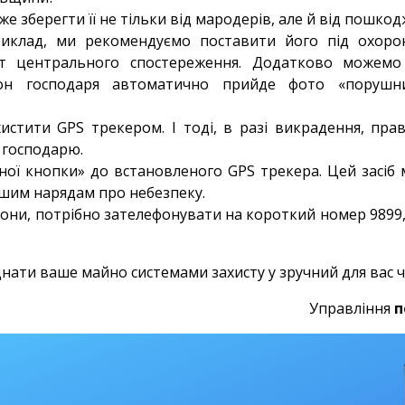
же зберегти її не тільки від мародерів, але й від пошко
риклад, ми рекомендуємо поставити його під охоро
т центрального спостереження. Додатково можемо 
тфон господаря автоматично прийде фото «порушн
истити GPS трекером. І тоді, в разі викрадення, пр
 господарю.
ної кнопки» до встановленого GPS трекера. Цей засіб 
ашим нарядам про небезпеку.
рони, потрібно зателефонувати на короткий номер 9899
днати ваше майно системами захисту у зручний для вас ч
Управління
п