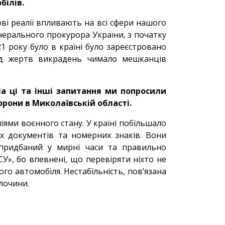
білів.
ві реалії впливають на всі сфери нашого
нерального прокурора України, з початку
21 року було в країні було зареєстровано
ред жертв викрадень чимало мешканців
На ці та інші запитання ми попросили
орони в Миколаївській області.
іями воєнного стану. У країні побільшало
их документів та номерних знаків. Вони
 придбаний у мирні часи та правильно
У», бо впевнені, що перевіряти ніхто не
го автомобіля. Нестабільність, пов’язана
злочини.