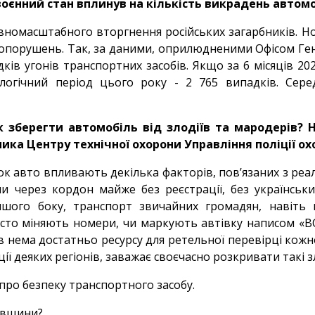
 воєнний стан вплинув на кількість викрадень автомо
номасштабного вторгнення російських загарбників. Но
авопорушень. Так, за даними, оприлюдненими Офісом Ге
дків угонів транспортних засобів. Якщо за 6 місяців 20
логічний період цього року - 2 765 випадків. Се
к зберегти автомобіль від злодіїв та мародерів? 
ика Центру технічної охорони Управління поліції ох
ок авто впливають декілька факторів, пов’язаних з реал
ли через кордон майже без реєстрації, без українськ
іншого боку, транспорт звичайних громадян, навіть
осто міняють номери, чи маркують автівку написом «ВС
ів нема достатньо ресурсу для ретельної перевірці кожно
ії деяких регіонів, заважає своєчасно розкривати такі 
про безпеку транспортного засобу.
ївщини?