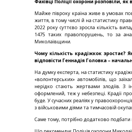
Фахівці Поліції охорони розповіли, як
Майже півроку країна живе в умовах пов
життя, в тому числі й на статистику пр
2022 року суттєво зросла кількість випа
1475 таких правопорушень, то за ана
Миколаївщини.
Чому кількість крадіжкок зростає? Я
відповісти Геннадія Головка – начальн
На думку експерта, на статистику крадіж
«волонтерських» автомобілів, що заїха
нерідко стають жертвами злодіїв. З 
оформлений, теж у небезпеці. Крадії пр
буде. У сучасних реаліях у правоохоронц
з військовими діями та тимчасовій окупац
Саме тому, потрібно додатково подбати 
Що рекомендує Поліція охорони Микола