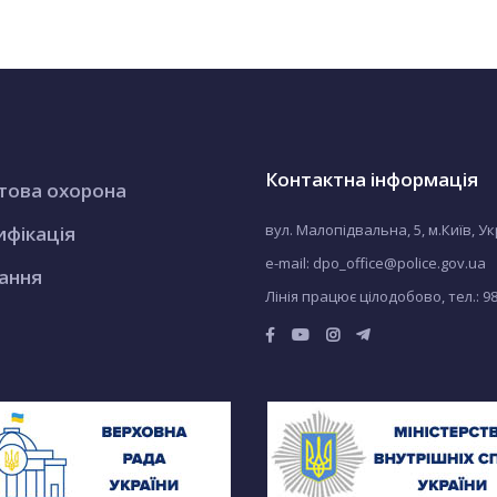
Контактна інформація
това охорона
вул. Малопідвальна, 5, м.Київ, У
ифікація
e-mail: dpo_office@police.gov.ua
ання
Лінія працює цілодобово, тел.:
9