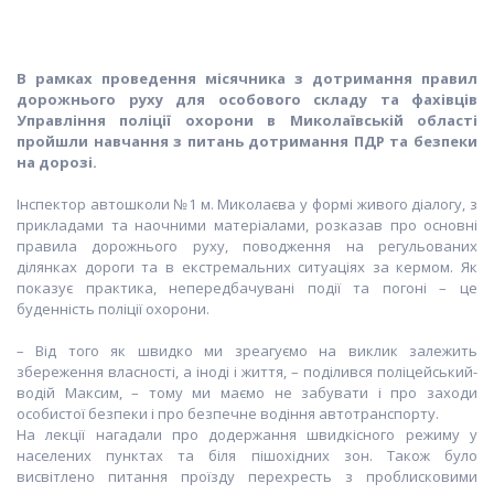
В рамках проведення місячника з дотримання правил
дорожнього руху для особового складу та фахівців
Управління поліції охорони в Миколаївській області
пройшли навчання з питань дотримання ПДР та безпеки
на дорозі.
Інспектор автошколи №1 м. Миколаєва у формі живого діалогу, з
прикладами та наочними матеріалами, розказав про основні
правила дорожнього руху, поводження на регульованих
ділянках дороги та в екстремальних ситуаціях за кермом. Як
показує практика, непередбачувані події та погоні – це
буденність поліції охорони.
– Від того як швидко ми зреагуємо на виклик залежить
збереження власності, а іноді і життя, – поділився поліцейський-
водій Максим, – тому ми маємо не забувати і про заходи
особистої безпеки і про безпечне водіння автотранспорту.
На лекції нагадали про додержання швидкісного режиму у
населених пунктах та біля пішохідних зон. Також було
висвітлено питання проїзду перехресть з проблисковими