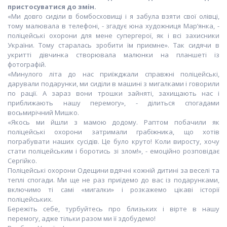
пристосуватися до змін.
«Ми довго сиділи в бомбосховищі і я забула взяти свої олівці,
тому малювала в телефоні, - згадує юна художниця Мар‘янка, -
поліцейські охорони для мене супергерої, як і всі захисники
України. Тому старалась зробити їм приємне». Так сидячи в
укритті дівчинка створювала малюнки на планшеті із
фотографій.
«Минулого літа до нас приїжджали справжні поліцейські,
дарували подарунки, ми сиділи в машині з мигалками і говорили
по рації. А зараз вони трошки зайняті, захищають нас і
приближають нашу перемогу», - ділиться спогадами
восьмирічний Мишко.
«Якось ми йшли з мамою додому. Раптом побачили як
поліцейські охорони затримали грабіжника, що хотів
пограбувати наших сусідів. Це було круто! Коли виросту, хочу
стати поліцейським і боротись зі злом!», - емоційно розповідає
Сергійко.
Поліцейські охорони Одещини вдячні кожній дитині за веселі та
теплі спогади. Ми ще не раз приїдемо до вас із подарунками,
включимо ті самі «мигалки» і розкажемо цікаві історії
поліцейських.
Бережіть себе, турбуйтесь про близьких і вірте в нашу
перемогу, адже тільки разом ми її здобудемо!