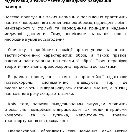
підготовки, а також тактику швидкого реагування
нарядів
Метою проведення таких навчань є поліпшення практичних
навичок поводження з вогнепальною зброєю, підвищення рівня
майстерності у стрільбі та оволодінням принципів надання
медичної допомоги. Тому, щомісячне навчання просто
необхідне в умовах сьогодення.
Спочатку співробітників поліції протестували на знання
тактико-технічних характеристик зброї, а також правові
підстави застосування вогнепальної зброї. Після перевірки
теоретичних знань правоохоронці перейшли до практики.
В рамках проведення занять з професійної підготовки
правоохоронці систематично відвідують тир, де
вдосконалюють і відпрацьовують отримані знання, а в кінці
навчального року складають заліки.
Крім того, завдяки змодельованим ситуаціям медичних
спеціалістів, поліцейські відпрацювали такі медичні прийоми:
кровотечі та їх зупинка, непритомність, травми,
транспортування постраждалого.
Правоохоронці обожнюють такі навчання, адже можна