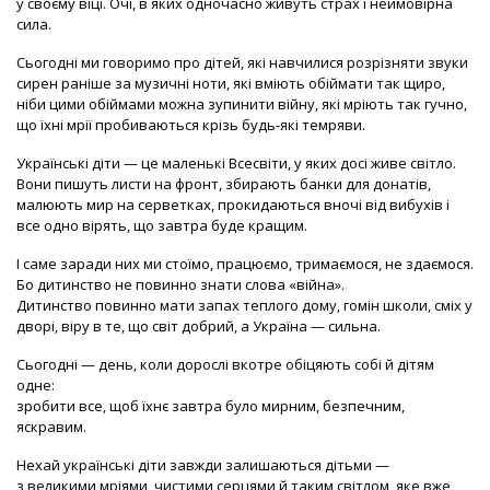
у своєму віці. Очі, в яких одночасно живуть страх і неймовірна
сила.
Сьогодні ми говоримо про дітей, які навчилися розрізняти звуки
сирен раніше за музичні ноти, які вміють обіймати так щиро,
ніби цими обіймами можна зупинити війну, які мріють так гучно,
що їхні мрії пробиваються крізь будь-які темряви.
Українські діти — це маленькі Всесвіти, у яких досі живе світло.
Вони пишуть листи на фронт, збирають банки для донатів,
малюють мир на серветках, прокидаються вночі від вибухів і
все одно вірять, що завтра буде кращим.
І саме заради них ми стоїмо, працюємо, тримаємося, не здаємося.
Бо дитинство не повинно знати слова «війна».
Дитинство повинно мати запах теплого дому, гомін школи, сміх у
дворі, віру в те, що світ добрий, а Україна — сильна.
Сьогодні — день, коли дорослі вкотре обіцяють собі й дітям
одне:
зробити все, щоб їхнє завтра було мирним, безпечним,
яскравим.
Нехай українські діти завжди залишаються дітьми —
з великими мріями, чистими серцями й таким світлом, яке вже