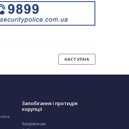
НАСТУПНА
Запобігання і протидія
корупції
країна
Викривачам