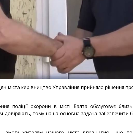
дян міста керівництво Управління прийняло рішення про
ння поліції охорони в місті Балта обслуговує близь
м довіряють, тому наша основна задача забезпечити бе
сть змогу жителям нашого міста впевнитись, що по