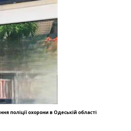
ння поліції охорони в
Одеській
області