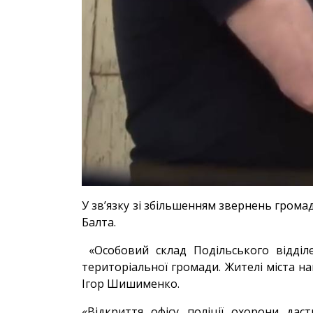
У зв’язку зі збільшенням звернень грома
Балта.
«Особовий склад Подільського відділе
територіальної громади. Жителі міста на
Ігор Шишименко.
«Відкриття офісу поліції охорони да