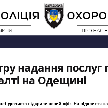
ВИНИ
ПРО НАС
ру надання послуг п
Балті на Одещині
асті урочисто відкрили новий офіс. На відкриття з