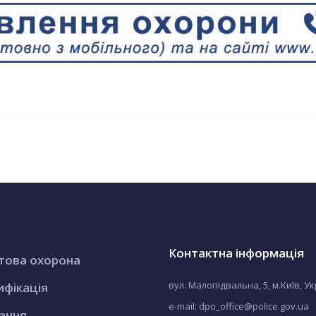
Контактна інформація
това охорона
вул. Малопідвальна, 5, м.Київ, У
ифікація
e-mail: dpo_office@police.gov.ua
ання