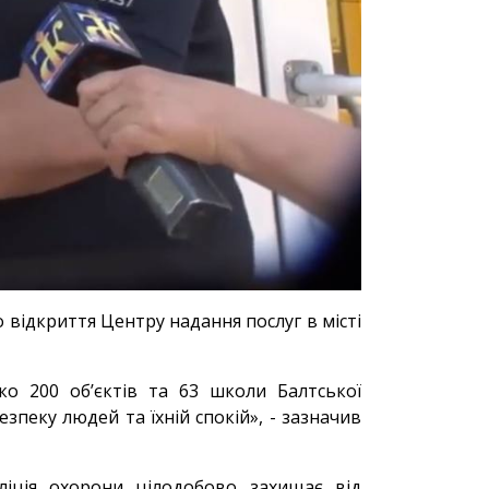
 відкриття Центру надання послуг в місті
ко 200 об’єктів та 63 школи Балтської
зпеку людей та їхній спокій», - зазначив
ліція охорони цілодобово захищає від