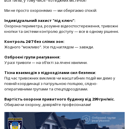
всіх типів, у тому числі - котеджних містечок!
Ми не просто охороняємо — ми оберігаємо спокій:
Індивідуальний захист "під ключ":
Охорона периметра, розумне відеоспостереження, тривожні
кнопки та системи контролю доступу — все в одному рішенні.
Контроль 24/7 без сліпих зон:
Жодного "можливо". Усе під наглядом — завжди.
Озброєні групи реагування:
У разі тривоги — на об’єкті за лічені хвилини.
Тісна взаємодія з підрозділами сил безпеки:
Під час тривожних викликів чи масштабних подій ми діємо у
повній координації з патрульною поліцією, слідчо-
оперативними групами та спецпідрозділами.
Вартість охорони приватного будинку від 299 грн/міс.
Обираючи охорону, довіряйте професіоналам!