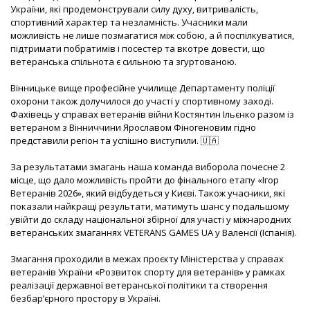
України, які продемонстрували силу духу, витривалість,
спортивний характер та незламність. Учасники мали
можливість не лише позмагатися між собою, а й поспілкуватися,
підтримати побратимів і посестер та вкотре довести, що
ветеранська спільнота є сильною та згуртованою.
Вінницьке вище професійне училище Департаменту поліції
охорони також долучилося до участі у спортивному заході.
Фахівець у справах ветеранів війни Костянтин Ільєнко разом із
ветераном з Вінниччини Ярославом Фіногеновим гідно
представили регіон та успішно виступили. 🇺🇦
За результатами змагань наша команда виборола почесне 2
місце, що дало можливість пройти до фінального етапу «Ігор
Ветеранів 2026», який відбудеться у Києві. Також учасники, які
показали найкращі результати, матимуть шанс у подальшому
увійти до складу національної збірної для участі у міжнародних
ветеранських змаганнях VETERANS GAMES UA у Валенсії (Іспанія).
Змагання проходили в межах проєкту Міністерства у справах
ветеранів України «Розвиток спорту для ветеранів» у рамках
реалізації державної ветеранської політики та створення
безбар’єрного простору в Україні.