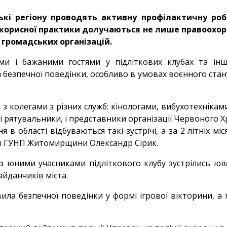
ькі регіону проводять активну профілактичну ро
ї корисної практики долучаються не лише правоохор
 громадських організацій.
ими і бажаними гостями у підліткових клубах та інш
безпечної поведінки, особливо в умовах воєнного стану
з колегами з різних служб: кінологами, вибухотехніка
і рятувальники, і представники організації Червоного Х
в області відбуваються такі зустрічі, а за 2 літніх мі
ії ГУНП Житомирщини Олександр Сірик.
з юними учасниками підліткового клубу зустрілись юве
айданчиків міста.
ила безпечної поведінки у формі ігрової вікторини, а 