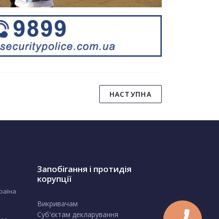
НАСТУПНА
Запобігання і протидія
корупції
країна
Викривачам
Суб'єктам декларування