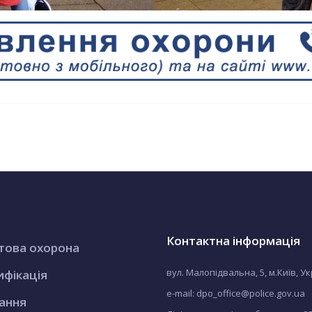
Контактна інформація
това охорона
вул. Малопідвальна, 5, м.Київ, У
ифікація
e-mail: dpo_office@police.gov.ua
ання