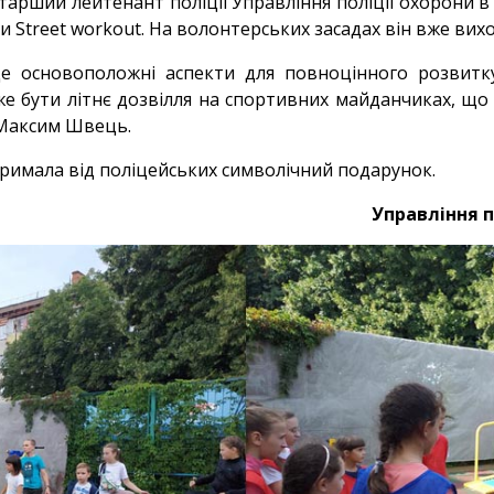
арший лейтенант поліції Управління поліції охорони в 
ки Street workout. На волонтерських засадах він вже ви
це основоположні аспекти для повноцінного розвит
е бути літнє дозвілля на спортивних майданчиках, що
є Максим Швець.
римала від поліцейських символічний подарунок.
Управління п