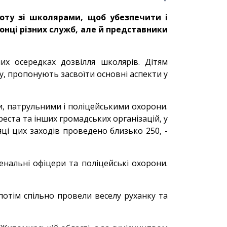
боту зі школярами, щоб убезпечити і
онці різних служб, але й представники
их осередках дозвілля школярів. Дітям
, пропонують засвоїти основні аспекти у
ми, патрульними і поліцейськими охорони.
реста та інших громадських організацій, у
сяці цих заходів проведено близько 250, -
нальні офіцери та поліцейські охорони.
потім спільно провели веселу руханку та