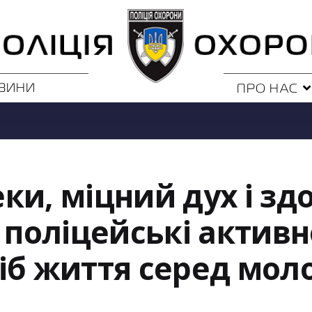
ВИНИ
ПРО НАС
и, міцний дух і здо
поліцейські активн
іб життя серед мол