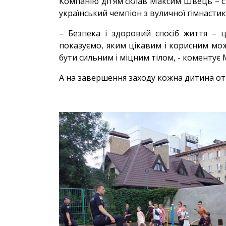
Компанію дітям склав Максим Швець – ст
український чемпіон з вуличної гімнасти
– Безпека і здоровий спосіб життя – 
показуємо, яким цікавим і корисним мож
бути сильним і міцним тілом, - коменту
А на завершення заходу кожна дитина от