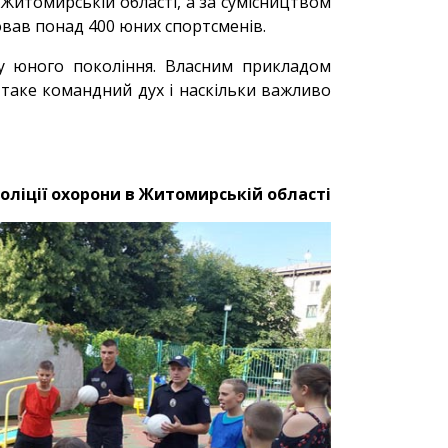
Житомирській області, а за сумісництвом
ховав понад 400 юних спортсменів.
ку юного покоління. Власним прикладом
 таке командний дух і наскільки важливо
оліції охорони в Житомирській області