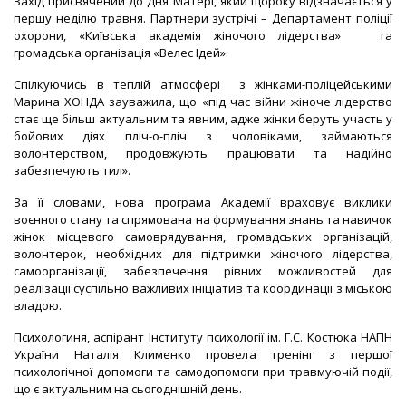
Захід присвячений до Дня Матері, який щороку відзначається у
першу неділю травня. Партнери зустрічі – Департамент поліції
охорони, «Київська академія жіночого лідерства» та
громадська організація «Велес Ідей».
Спілкуючись в теплій атмосфері з жінками-поліцейськими
Марина ХОНДА зауважила, що «під час війни жіноче лідерство
стає ще більш актуальним та явним, адже жінки беруть участь у
бойових діях пліч-о-пліч з чоловіками, займаються
волонтерством, продовжують працювати та надійно
забезпечують тил».
За її словами, нова програма Академії враховує виклики
воєнного стану та спрямована на формування знань та навичок
жінок місцевого самоврядування, громадських організацій,
волонтерок, необхідних для підтримки жіночого лідерства,
самоорганізації, забезпечення рівних можливостей для
реалізації суспільно важливих ініціатив та координації з міською
владою.
Психологиня, аспірант Інституту психології ім. Г.С. Костюка НАПН
України Наталія Клименко провела тренінг з першої
психологічної допомоги та самодопомоги при травмуючій події,
що є актуальним на сьогоднішній день.