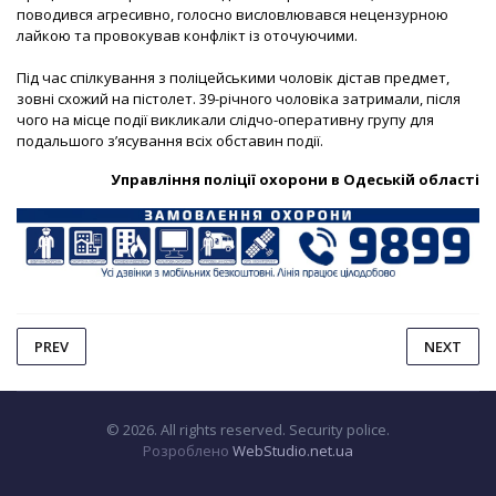
поводився агресивно, голосно висловлювався нецензурною
лайкою та провокував конфлікт із оточуючими.
Під час спілкування з поліцейськими чоловік дістав предмет,
зовні схожий на пістолет. 39-річного чоловіка затримали, після
чого на місце події викликали слідчо-оперативну групу для
подальшого з’ясування всіх обставин події.
Управління поліції охорони в Одеській області
PREV
NEXT
© 2026. All rights reserved. Security police.
Розроблено
WebStudio.net.ua