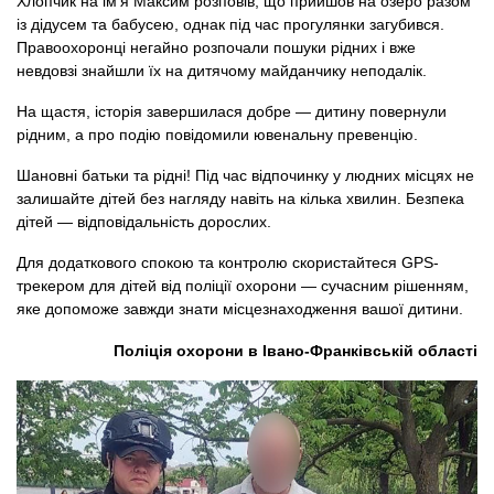
Хлопчик на ім’я Максим розповів, що прийшов на озеро разом
із дідусем та бабусею, однак під час прогулянки загубився.
Правоохоронці негайно розпочали пошуки рідних і вже
невдовзі знайшли їх на дитячому майданчику неподалік.
На щастя, історія завершилася добре — дитину повернули
рідним, а про подію повідомили ювенальну превенцію.
Шановні батьки та рідні! Під час відпочинку у людних місцях не
залишайте дітей без нагляду навіть на кілька хвилин. Безпека
дітей — відповідальність дорослих.
Для додаткового спокою та контролю скористайтеся GPS-
трекером для дітей від поліції охорони — сучасним рішенням,
яке допоможе завжди знати місцезнаходження вашої дитини.
Поліція охорони в Івано-Франківській області